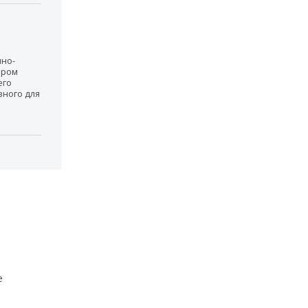
нно-
ором
его
зного для
е