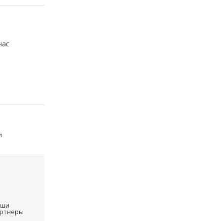
час
и
аши
ртнеры