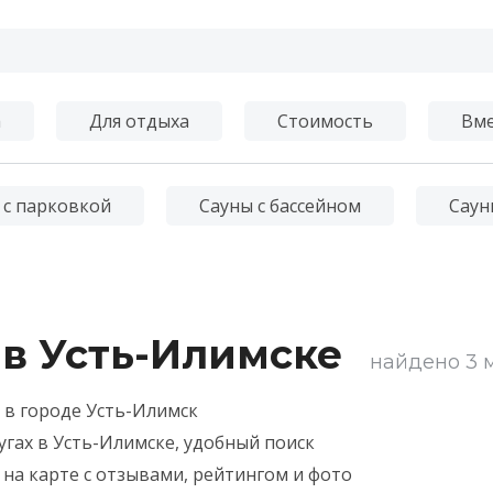
а
Для отдыха
Стоимость
Вме
 с парковкой
Сауны с бассейном
Саун
 в Усть-Илимске
найдено 3 
ь в городе Усть-Илимск
угах в Усть-Илимске, удобный поиск
 на карте с отзывами, рейтингом и фото