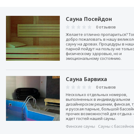
Сауна Посейдон
0 отзывов
Желаете отлично пропариться? То
добро пожаловать в нашу велико
сауну на дровах. Процедуры в наш
парной пойдут на пользу не тольк
физическому здоровью, но и
эмоциональному состоянию.
Сауна Барвиха
0 отзывов
Несколько отдельных номеров,
выполненных в индивидуальном
дизайнерском решении, финская, 
и русская парные, большой бассейн
прочих возможностей для отдыха –
ждет гостей нашей сауны.
Финские сауны
Сауны с бассейно