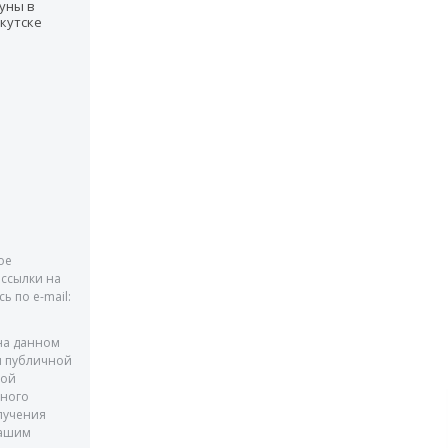
уны в
кутске
ое
ссылки на
 по e-mail:
на данном
я публичной
кой
ьного
лучения
нашим