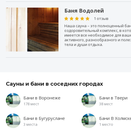
Баня Водолей
1 отзыв
Наша сауна – это полноценный ба
оздоровительный комплекс, в кот
имеется все необходимое для ваш
активного, разнообразного и поле
тела и души отдыха.
Сауны и бани в соседних городах
Бани в Воронеже
Бани в Твери
178 мест
38 мест
Бани в Бугуруслане
Бани В Холмск
3 места
1 место