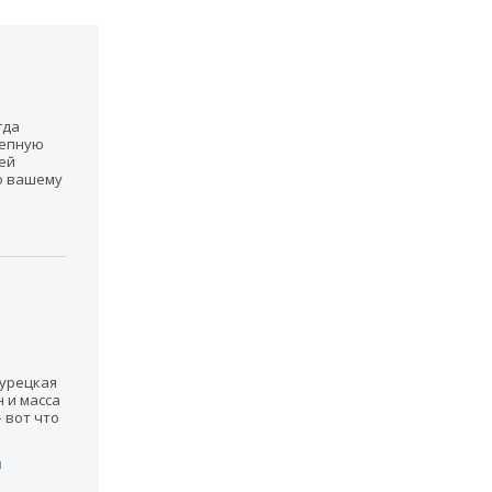
гда
лепную
ей
о вашему
турецкая
 и масса
 вот что
м